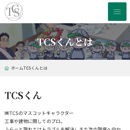
TCSくんとは
ホーム
TCSくんとは
TCSくん
㈱TCSのマスコットキャラクター
工事や建物に関してのプロ。
ふらっと現れてはトラブルを解決しまた次の現場へ向か